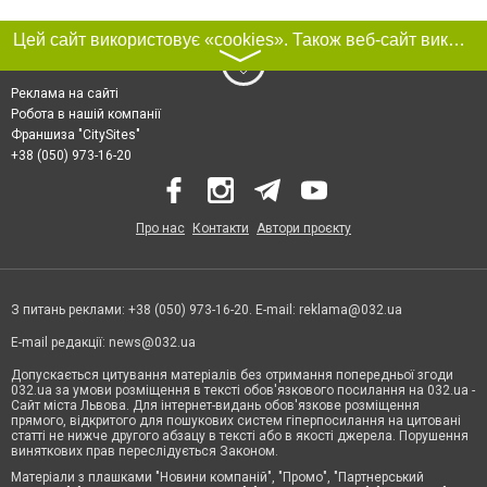
Цей сайт використовує «cookies». Також веб-сайт використовує інтернет-сервіс для збору технічних даних стосовно відвідувачів з метою отримання маркетингової та статистичної інформації. Умови обробки даних відвідувачів сайту див.
〉
Реклама на сайті
Робота в нашій компанії
Франшиза "CitySites"
+38 (050) 973-16-20
Про нас
Контакти
Автори проєкту
З питань реклами: +38 (050) 973-16-20. E-mail:
reklama@032.ua
E-mail редакції:
news@032.ua
Допускається цитування матеріалів без отримання попередньої згоди
032.ua за умови розміщення в тексті обов'язкового посилання на 032.ua -
Сайт міста Львова. Для інтернет-видань обов'язкове розміщення
прямого, відкритого для пошукових систем гіперпосилання на цитовані
статті не нижче другого абзацу в тексті або в якості джерела. Порушення
виняткових прав переслідується Законом.
Матеріали з плашками "Новини компаній", "Промо", "Партнерський