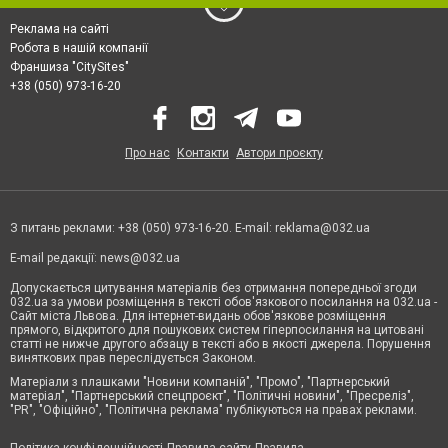
Реклама на сайті
Робота в нашій компанії
Франшиза "CitySites"
+38 (050) 973-16-20
Про нас
Контакти
Автори проєкту
З питань реклами: +38 (050) 973-16-20. E-mail:
reklama@032.ua
E-mail редакції:
news@032.ua
Допускається цитування матеріалів без отримання попередньої згоди
032.ua за умови розміщення в тексті обов'язкового посилання на 032.ua -
Сайт міста Львова. Для інтернет-видань обов'язкове розміщення
прямого, відкритого для пошукових систем гіперпосилання на цитовані
статті не нижче другого абзацу в тексті або в якості джерела. Порушення
виняткових прав переслідується Законом.
Матеріали з плашками "Новини компаній", "Промо", "Партнерський
матеріал", "Партнерський спецпроєкт", "Політичні новини", "Пресреліз",
"PR", "Офіційно", "Політична реклама" публікуються на правах реклами.