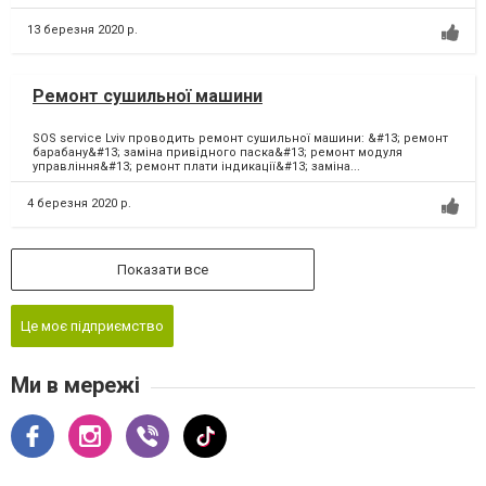
13 березня 2020 р.
Ремонт сушильної машини
SOS service Lviv проводить ремонт сушильної машини: &#13; ремонт
барабану&#13; заміна привідного паска&#13; ремонт модуля
управління&#13; ремонт плати індикації&#13; заміна...
4 березня 2020 р.
Показати все
Це моє підприємство
Ми в мережі