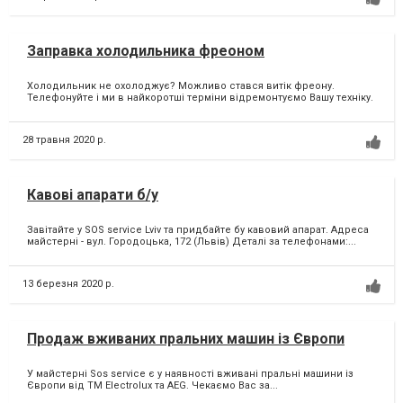
Заправка холодильника фреоном
Холодильник не охолоджує? Можливо стався витік фреону.
Телефонуйте і ми в найкоротші терміни відремонтуємо Вашу техніку.
28 травня 2020 р.
Кавові апарати б/у
Завітайте у SOS service Lviv та придбайте бу кавовий апарат. Адреса
майстерні - вул. Городоцька, 172 (Львів) Деталі за телефонами:...
13 березня 2020 р.
Продаж вживаних пральних машин із Європи
У майстерні Sos service є у наявності вживані пральні машини із
Європи від ТМ Electrolux та AEG. Чекаємо Вас за...