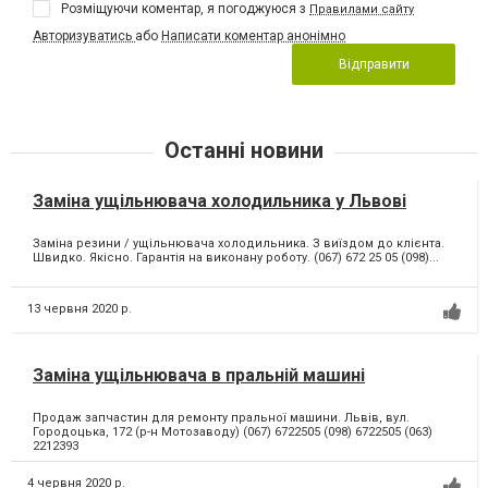
Розміщуючи коментар, я погоджуюся з
Правилами сайту
Авторизуватись
або
Написати коментар анонімно
Відправити
Останні новини
Заміна ущільнювача холодильника у Львові
Заміна резини / ущільнювача холодильника. З виїздом до клієнта.
Швидко. Якісно. Гарантія на виконану роботу. (067) 672 25 05 (098)...
13 червня 2020 р.
Заміна ущільнювача в пральній машині
Продаж запчастин для ремонту пральної машини. Львів, вул.
Городоцька, 172 (р-н Мотозаводу) (067) 6722505 (098) 6722505 (063)
2212393
4 червня 2020 р.