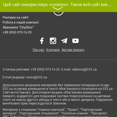
Цей сайт використовує «cookies». Також веб-сайт використовує інтернет-сервіс для збору технічних даних стосовно відвідувачів з метою отримання маркетингової та статистичної інформації. Умови обробки даних відвідувачів сайту див.
〉
Реклама на сайті
Робота в нашій компанії
Франшиза "CitySites"
+38 (050) 973-16-20
Про нас
Контакти
Автори проєкту
З питань реклами: +38 (050) 973-16-20. E-mail:
reklama@032.ua
E-mail редакції:
news@032.ua
Допускається цитування матеріалів без отримання попередньої згоди
032.ua за умови розміщення в тексті обов'язкового посилання на 032.ua -
Сайт міста Львова. Для інтернет-видань обов'язкове розміщення
прямого, відкритого для пошукових систем гіперпосилання на цитовані
статті не нижче другого абзацу в тексті або в якості джерела. Порушення
виняткових прав переслідується Законом.
Матеріали з плашками "Новини компаній", "Промо", "Партнерський
матеріал", "Партнерський спецпроєкт", "Політичні новини", "Пресреліз",