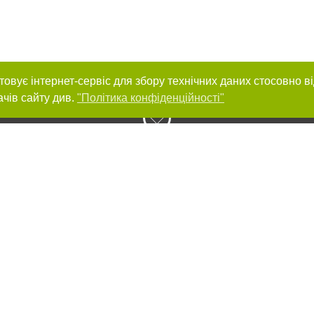
товує інтернет-сервіс для збору технічних даних стосовно в
ачів сайту див.
"Політика конфіденційності"
нас :
и
Автори проєкту
ування матеріалів без отримання попередньої згоди 032.ua за умови розміще
силання на 032.ua - Сайт міста Львова. Для інтернет-видань обов'язкове роз
шукових систем гіперпосилання на цитовані статті не нижче другого абзацу в
Порушення виняткових прав переслідується Законом.
ками "Новини компаній", "Промо", "Партнерський матеріал", "Партнерський спе
", "Пресреліз", "PR", "Офіційно", "Політична реклама" публікуються на правах 
нційності
Правила сайту
Правила класифайд
Редакційна політика