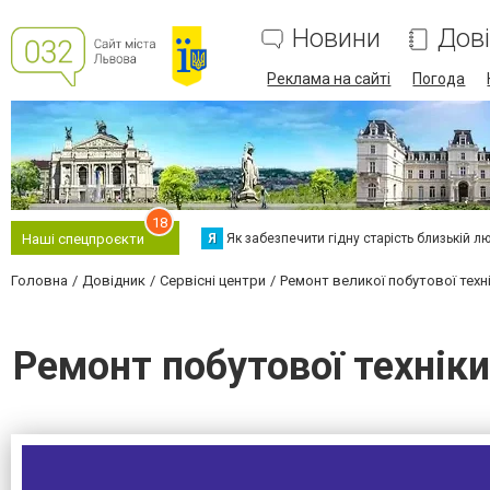
Новини
Дов
Реклама на сайті
Погода
18
Я
Як забезпечити гідну старість близькій л
Наші спецпроєкти
Головна
Довідник
Сервісні центри
Ремонт великої побутової техн
Ремонт побутової техніки