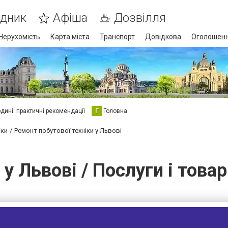
ідник
Афіша
Дозвілля
Нерухомість
Карта міста
Транспорт
Довідкова
Оголошен
юдині: практичні рекомендації
Г
Головна
іки
Ремонт побутової техніки у Львові
 у Львові / Послуги і това