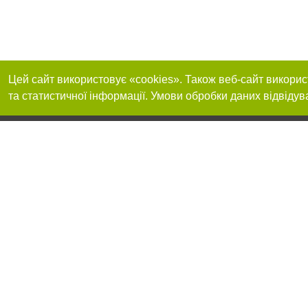
Цей сайт використовує «cookies». Також веб-сайт викорис
та статистичної інформації. Умови обробки даних відвідув
Реклама на сайті
Приєднуйтесь до 
Робота в нашій компанії
Франшиза "CitySites"
Про нас
Контакт
+38 (050) 973-16-20
З питань реклами: +38 (050) 973-16-20. E-mail:
Допускається цит
reklama@032.ua
обов'язкового по
відкритого для по
якості джерела. 
E-mail редакції:
news@032.ua
Матеріали з плаш
"Політичні новини
Політика конфіде