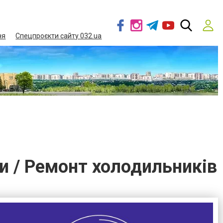
ня
Спецпроєкти сайту 032.ua
ри / Ремонт холодильників