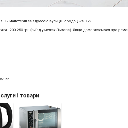
нашій майстерні за адресою вулиця Городоцька, 172.
тики - 200-250 грн (виїзд у межах Львова). Якщо домовляємося про ремон
ехніки
слуги і товари