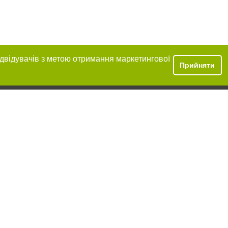
ідвідувачів з метою отримання маркетингової
Прийняти
ння в тексті
міщення прямого,
 тексті або в
цпроєкт",
реклами.