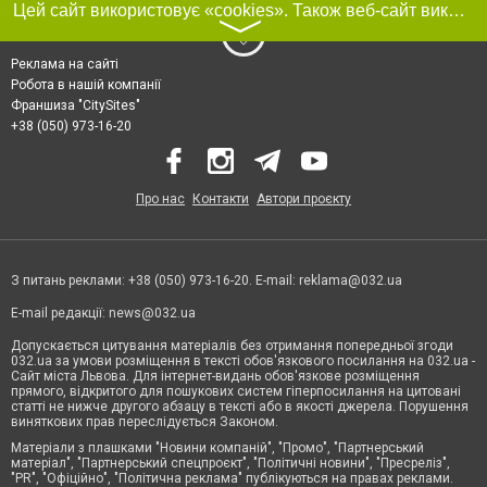
Цей сайт використовує «cookies». Також веб-сайт використовує інтернет-сервіс для збору технічних даних стосовно відвідувачів з метою отримання маркетингової та статистичної інформації. Умови обробки даних відвідувачів сайту див.
〉
Реклама на сайті
Робота в нашій компанії
Франшиза "CitySites"
+38 (050) 973-16-20
Про нас
Контакти
Автори проєкту
З питань реклами: +38 (050) 973-16-20. E-mail:
reklama@032.ua
E-mail редакції:
news@032.ua
Допускається цитування матеріалів без отримання попередньої згоди
032.ua за умови розміщення в тексті обов'язкового посилання на 032.ua -
Сайт міста Львова. Для інтернет-видань обов'язкове розміщення
прямого, відкритого для пошукових систем гіперпосилання на цитовані
статті не нижче другого абзацу в тексті або в якості джерела. Порушення
виняткових прав переслідується Законом.
Матеріали з плашками "Новини компаній", "Промо", "Партнерський
матеріал", "Партнерський спецпроєкт", "Політичні новини", "Пресреліз",
"PR", "Офіційно", "Політична реклама" публікуються на правах реклами.