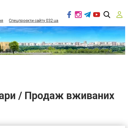
ня
Спецпроєкти сайту 032.ua
овари / Продаж вживаних