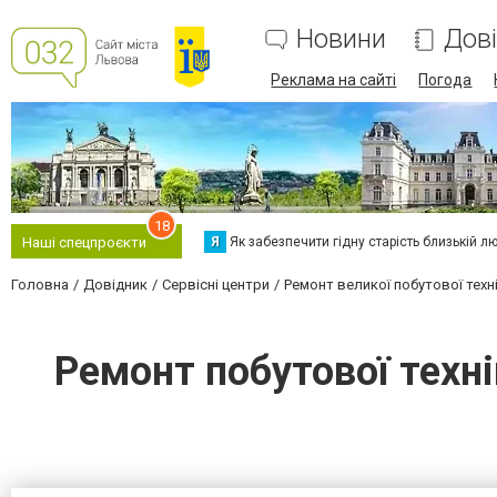
Новини
Дов
Реклама на сайті
Погода
18
Я
Як забезпечити гідну старість близькій л
Наші спецпроєкти
Головна
Довідник
Сервісні центри
Ремонт великої побутової техн
Ремонт побутової техні