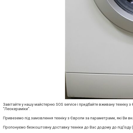
Завітайте у нашу майстерню SOS service і придбайте вживану техніку з
"Леокераміки".
Привеземо під замовлення техніку з Європи за параметрами, які Ви вкаж
Пропонуємо безкоштовну доставку техніки до Вас додому до під'їзду 