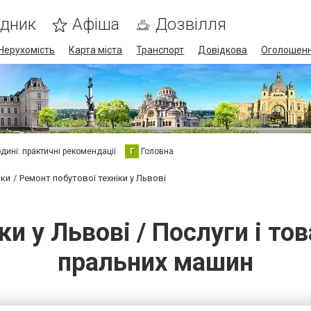
ідник
Афіша
Дозвілля
Нерухомість
Карта міста
Транспорт
Довідкова
Оголошен
юдині: практичні рекомендації
Г
Головна
іки
Ремонт побутової техніки у Львові
ки у Львові / Послуги і т
пральних машин