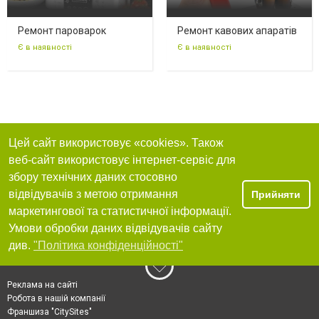
Ремонт пароварок
Ремонт кавових апаратів
Є в наявності
Є в наявності
Цей сайт використовує «cookies». Також
веб-сайт використовує інтернет-сервіс для
збору технічних даних стосовно
відвідувачів з метою отримання
Прийняти
маркетингової та статистичної інформації.
Умови обробки даних відвідувачів сайту
див.
"Політика конфіденційності"
Реклама на сайті
Робота в нашій компанії
Франшиза "CitySites"