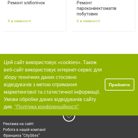
Ремонт хлібопічок
Ремонт
пароконвектоматів
побутових
Є в наявності
Є в наявності
Цей сайт використовує «cookies». Також
веб-сайт використовує інтернет-сервіс для
збору технічних даних стосовно
відвідувачів з метою отримання
Прийняти
маркетингової та статистичної інформації.
Умови обробки даних відвідувачів сайту
див.
"Політика конфіденційності"
Реклама на сайті
Робота в нашій компанії
Франшиза "CitySites"